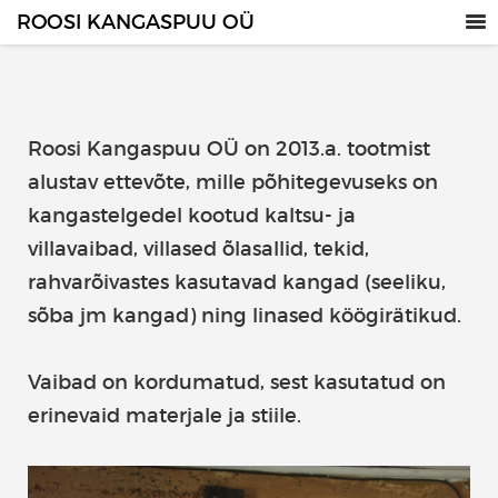
ROOSI KANGASPUU OÜ
Roosi Kangaspuu OÜ on 2013.a. tootmist
alustav ettevõte, mille põhitegevuseks on
kangastelgedel kootud kaltsu- ja
villavaibad, villased õlasallid, tekid,
rahvarõivastes kasutavad kangad (seeliku,
sõba jm kangad) ning linased köögirätikud.
Vaibad on kordumatud, sest kasutatud on
erinevaid materjale ja stiile.